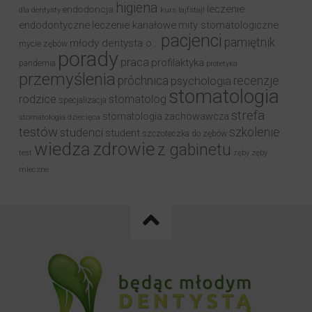
higiena
leczenie
endodoncja
dla dentysty
kurs
lajfstajl
endodontyczne
leczenie kanałowe
mity stomatologiczne
pacjenci
pamiętnik
młody dentysta o…
mycie zębów
porady
praca
profilaktyka
pandemia
protetyka
przemyślenia
próchnica
recenzje
psychologia
stomatologia
rodzice
stomatolog
specjalizacja
strefa
stomatologia zachowawcza
stomatologia dziecięca
testów
studenci
szkolenie
student
szczoteczka do zębów
wiedza
zdrowie
z gabinetu
test
zęby
zęby
mleczne