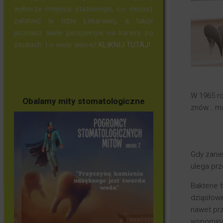
wyborze miejsca stażowego, co musisz
załatwić w Izbie Lekarskiej, a także
poznasz wiele perspektyw na karierę po
studiach. I o wiele więcej!
KLIKNIJ TUTAJ!
W 1965 ro
Obalamy mity stomatologiczne
znów… mag
Gdy zani
ulega prz
Bakterie 
dziąsłow
nawet prz
wspomin