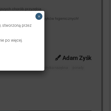
jszych chorób przyzębia.
×
owrót do prawidłowych nawyków higienicznych!
w, stworzoną przez
ie po więcej.
Adam Zyśk
mycie zębów
pacjenci
płytka nazębna
porady