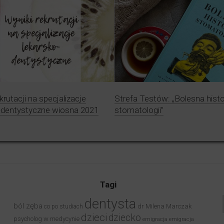
krutacji na specjalizacje
Strefa Testów: „Bolesna histo
-dentystyczne wiosna 2021
stomatologii”
Tagi
dentysta
ból zęba
dr Milena Marczak
co po studiach
dzieci
dziecko
psycholog w medycynie
emigracja
emigracja