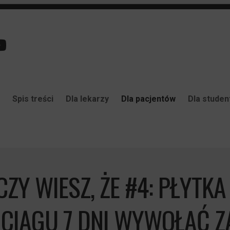
Spis treści
Dla lekarzy
Dla pacjentów
Dla stude
CZY WIESZ, ŻE #4: PŁYTK
CIĄGU 7 DNI WYWOŁAĆ ZA