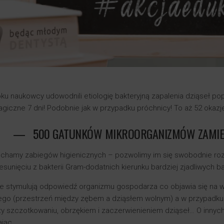
ku naukowcy udowodnili etiologię bakteryjną zapalenia dziąseł pop
iczne 7 dni! Podobnie jak w przypadku próchnicy! To aż 52 okazj
500 GATUNKÓW MIKROORGANIZMÓW ZAMIES
echamy zabiegów higienicznych – pozwolimy im się swobodnie roz
esunięciu z bakterii Gram-dodatnich kierunku bardziej zjadliwych b
te stymulują odpowiedź organizmu gospodarza co objawia się na 
ego (przestrzeń między zębem a dziąsłem wolnym) a w przypadku 
y szczotkowaniu, obrzękiem i zaczerwienieniem dziąseł… O innych
ając…