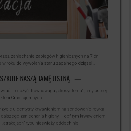
rzez zaniechanie zabiegów higienicznych na 7 dni. I
e w roku do wywołania stanu zapalnego dziąseł…
ZKUJE NASZĄ JAMĘ USTNĄ
wijać i mnożyć. Równowaga „ekosystemu” jamy ustnej
akterii Gram-ujemnych.
wizycie u dentysty krwawieniem na sondowanie rowka
dalszego zaniechania higieny – obfitym krwawieniem
 „atrakcjach” typu nieświeży oddech nie