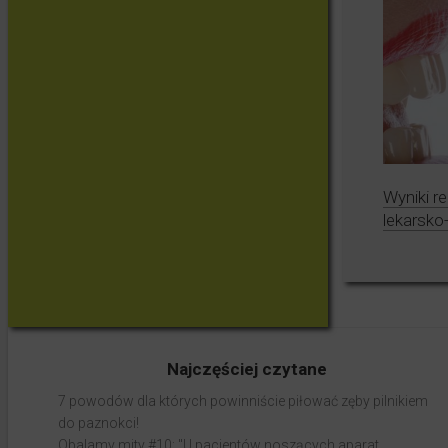
Wyniki re
lekarsko
Najczęściej czytane
7 powodów dla których powinniście piłować zęby pilnikiem
do paznokci!
Obalamy mity #10: "U pacjentów noszących aparat