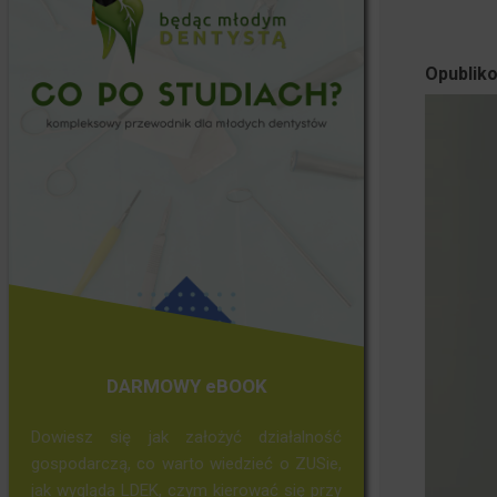
Opubliko
DARMOWY eBOOK
Dowiesz się jak założyć działalność
gospodarczą, co warto wiedzieć o ZUSie,
jak wygląda LDEK, czym kierować się przy