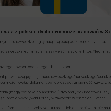
ntysta z polskim dyplomem może pracować́ w Sz
trzymaniu szwedzkiej legitymacji, najlepiej po zakończonym stażu 
ać szwedzka legitymacje należy wejść na stronę https://legitimatio
ważnego dowodu osobistego albo paszportu,
nt potwierdzający znajomość szwedzkiego/norweskiego/duńskiego
ca może wysłać dokument potwierdzający znajomość języka wyst
enia (mogą być tylko po angielsku ) dyplomu, dokumentów z izby le
ości oraz o wykonywaniu pracy w zawodzie w ostatnich 5 latach,
z informacjami o przebytych kursach i ich długości w trakcie nauk