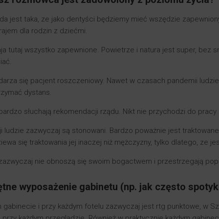
da jest taka, ze jako dentyści będziemy mieć wszędzie zapewnio
ajem dla rodzin z dziećmi.
ja tutaj wszystko zapewnione. Powietrze i natura jest super, bez s
iać.
arza się pacjent roszczeniowy. Nawet w czasach pandemii ludzie st
trzymać dystans.
ardzo słuchają rekomendacji rządu. Nikt nie przychodzi do pracy 
 ludzie zazwyczaj są stonowani. Bardzo poważnie jest traktowane
iewa się traktowania jej inaczej niż mężczyzny, tylko dlatego, ze jes
zazwyczaj nie obnoszą się swoim bogactwem i przestrzegają popr
ętne wyposażenie gabinetu (np. jak często spotyka
gabinecie i przy każdym fotelu zazwyczaj jest rtg punktowe, w Sz
 przy każdym przeglądzie. Również w praktycznie każdym gabinec