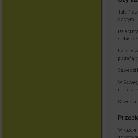
Tak. Praw
dobrym kr
Dzieci ma
siebie śm
Rzadko zd
potrafią 
Szwedzi b
W Szwecji
nie spodz
Szwedzi 
Przeci
W każdym 
zgryzowe