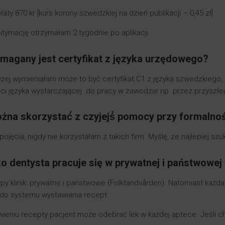
łaty 870 kr [kurs korony szwedzkiej na dzień publikacji – 0,45 zł].
itymację otrzymałam 2 tygodnie po aplikacji.
magany jest certyfikat z języka urzędowego?
yżej wymieniałam może to być certyfikat C1 z języka szwedzkiego
ci języka wystarczającej do pracy w zawodzie np. przez przyszł
żna skorzystać́ z czyjejś́ pomocy przy formalno
ojęcia, nigdy nie korzystałam z takich firm. Myślę, ze najlepiej sz
ko dentysta pracuje się w prywatnej i państwowej
py klinik: prywatne i państwowe (Folktandvården). Natomiast każda 
 do systemu wystawiania recept.
ieniu recepty pacjent może odebrać lek w każdej aptece. Jeśli ch