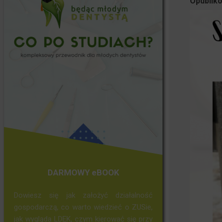
Opubliko
DARMOWY eBOOK
Dowiesz się jak założyć działalność
gospodarczą, co warto wiedzieć o ZUSie,
jak wygląda LDEK, czym kierować się przy