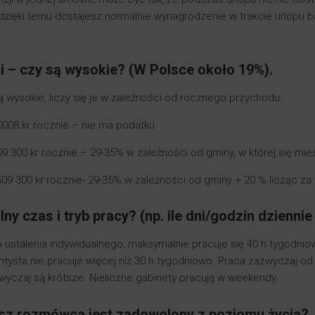
i dzięki temu dostajesz normalnie wynagrodzenie w trakcie urlop
i – czy są wysokie? (W Polsce około 19%).
ą wysokie, liczy się je w zależności od rocznego przychodu.
0008 kr rocznie – nie ma podatku
09 300 kr rocznie – 29-35% w zależności od gminy, w której się mie
09 300 kr rocznie- 29-35% w zależności od gminy + 20 % licząc za 
ny czas i tryb pracy? (np. ile dni/godzin dziennie
o ustalenia indywidualnego, maksymalnie pracuje się 40 h tygodnio
tysta nie pracuje więcej niż 30 h tygodniowo. Praca zazwyczaj od
zwyczaj są krótsze. Nieliczne gabinety pracują w weekendy.
sz rozmówca jest zadowolony z poziomu życia?