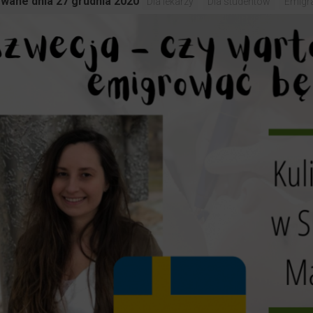
wane dnia 27 grudnia 2020
Dla lekarzy
Dla studentów
Emigra