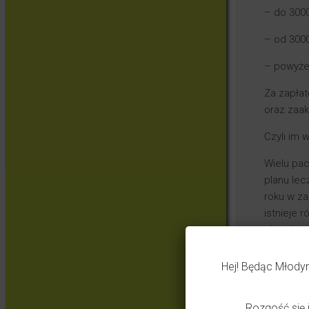
– do 3000
– od 3000
– powyżej
Za zapłat
oraz zaak
Czyli im 
Wielu pac
planu lec
roku w zal
istnieje 
choroba C
Dla pacje
Hej! Będąc Młody
gminę, w 
Darmowa s
Rozgość się 