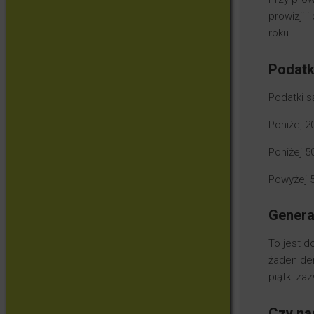
prowizji 
roku.
Podatk
Podatki s
Poniżej 2
Poniżej 5
Powyżej 5
General
To jest d
żaden den
piątki za
Czy na