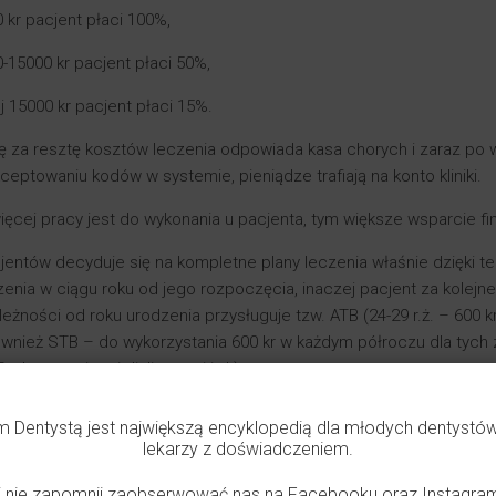
 kr pacjent płaci 100%,
-15000 kr pacjent płaci 50%,
 15000 kr pacjent płaci 15%.
ę za resztę kosztów leczenia odpowiada kasa chorych i zaraz po w
ceptowaniu kodów w systemie, pieniądze trafiają na konto kliniki.
więcej pracy jest do wykonania u pacjenta, tym większe wsparcie 
jentów decyduje się na kompletne plany leczenia właśnie dzięki 
zenia w ciągu roku od jego rozpoczęcia, inaczej pacjent za kole
eżności od roku urodzenia przysługuje tzw. ATB (24-29 r.ż. – 600 kr, 
również STB – do wykorzystania 600 kr w każdym półroczu dla tych
rohna, pacjenci dializowani itd.).
ntów z ciężką sytuacja finansową lub chorych istnieje również po
m Dentystą jest największą encyklopedią dla młodych dentystó
której jest się zameldowanym.
lekarzy z doświadczeniem.
tomatologia przysługuje dzieciom oraz osobom do 23 roku życia 
i nie zapomnij zaobserwować nas na Facebooku oraz Instagram