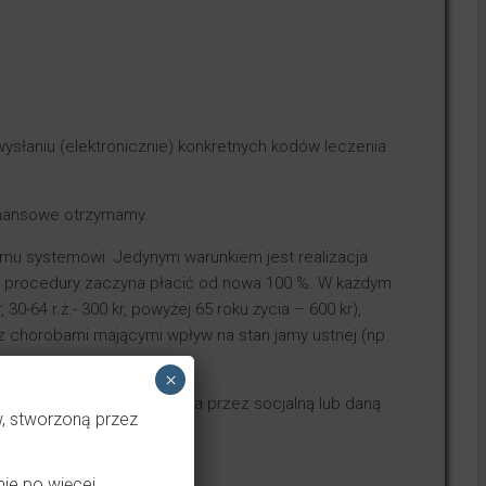
ysłaniu (elektronicznie) konkretnych kodów leczenia
finansowe otrzymamy.
temu systemowi. Jedynym warunkiem jest realizacja
jne procedury zaczyna płacić od nowa 100 %. W każdym
30-64 r.ż.- 300 kr, powyżej 65 roku życia – 600 kr),
 z chorobami mającymi wpływ na stan jamy ustnej (np.
×
moc finansowa organizowana przez socjalną lub daną
w, stworzoną przez
(TAK, TO NIE BŁĄD!).
ie po więcej.