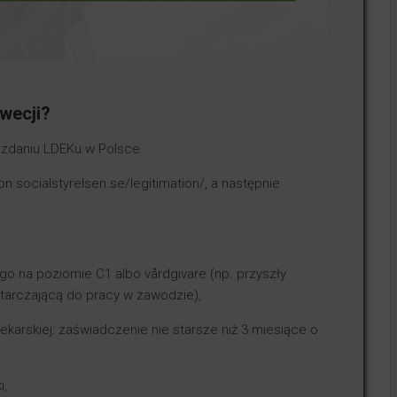
wecji?
i zdaniu LDEKu w Polsce.
n.socialstyrelsen.se/legitimation/, a następnie
 na poziomie C1 albo vårdgivare (np. przyszły
arczającą do pracy w zawodzie),
karskiej: zaświadczenie nie starsze niż 3 miesiące o
i,