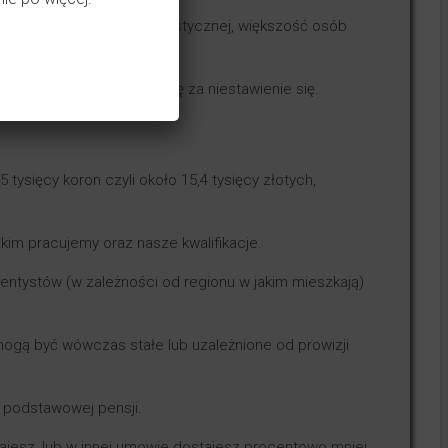
entysty i higienistki dentystycznej, większość osób
, zazwyczaj otrzyma fakturę za niestawienie się.
tysięcy koron czyli około 15,4 tysięcy złotych,
kim pracujemy oraz nasze kwalifikacje.
dentystów (w zależności od regionu w jakim mieszkają)
mogą być wówczas stałe lub uzależnione od prowizji
j podstawowej pensji.
tajesz, lub w innej umowie dostajesz procentowo mniej