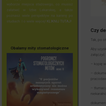
wyborze miejsca stażowego, co musisz
załatwić w Izbie Lekarskiej, a także
poznasz wiele perspektyw na karierę po
studiach. I o wiele więcej!
KLIKNIJ TUTAJ!
Czy de
Tak, po o
Obalamy mity stomatologiczne
Aby uzysk
załączyć:
– kopię 
– dokume
pracodaw
– tłumacz
niekaraln
dokument 