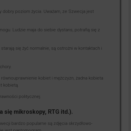
ny dobry poziom życia. Uważam, ze Szwecja jest
mogu. Ludzie maja do siebie dystans, potrafią się z
arają się żyć normalnie, są ostrożni w kontaktach i
chory.
 równouprawnienie kobiet i mężczyzn, żadna kobieta
t kobietą.
awności politycznej.
 się mikroskopy, RTG itd.).
wecji bardzo popularne są zdjęcia skrzydłowo-
ie jest pantomogram.