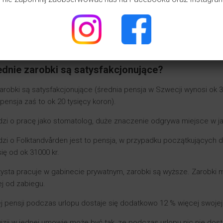
 wspomnieć, ze pacjenci są raz w roku umawiani na przeglądy do d
e trzyma się wyznaczonych terminów.
jent nie przyjdzie na umówioną wizytę lub nie odwoła jej 24 h przed
ednie zarobki są satysfakcjonujące?
arobki są satysfakcjonujące (średnia pensja w Szwecji wynosi ok 35 
 pensja zaś to ok 20 tysięcy koron).
dzi o pracę jako stomatolog, duże znaczenie odgrywa miejsce w ja
dzi o Folktandvården jest to pensja, w przypadku początkujących 
ię od ok 31000 kr.
tysta pracuje w gabinecie prywatnym, zarobki są wyższe. Zarobki 
j od zabiegu.
ej pensji podczas urlopu dostaje się dodatkowo 12 % więcej swoje
izji w jednej umowie może być tak, ze podczas urlopu nic nie dos