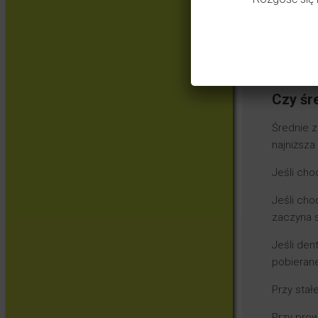
Warto tez
faktyczni
Jeśli pac
Czy śr
Średnie z
najniższa
Jeśli cho
Jeśli cho
zaczyna s
Jeśli den
pobierane
Przy stał
Przy prow