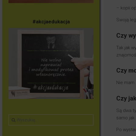
– kopii op
Swoją leg
#akcjaedukacja
Czy wy
Tak jak w
znajomoś
Czy mo
Nie mam p
Czy ja
Są dwa ty
samo jak
Po wystaw