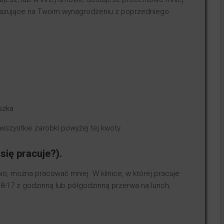
u bazujące na Twoim wynagrodzeniu z poprzedniego
szka
wszystkie zarobki powyżej tej kwoty
 się pracuje?).
wo, można pracować mniej. W klinice, w której pracuje
 8-17 z godzinną lub półgodzinną przerwa na lunch,