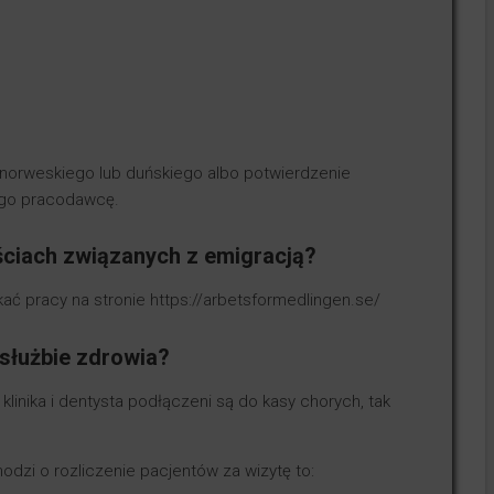
, norweskiego lub duńskiego albo potwierdzenie
ego pracodawcę.
ściach związanych z emigracją?
ukać pracy na stronie https://arbetsformedlingen.se/
 służbie zdrowia?
klinika i dentysta podłączeni są do kasy chorych, tak
odzi o rozliczenie pacjentów za wizytę to: