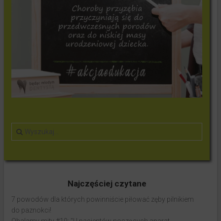
Najczęściej czytane
7 powodów dla których powinniście piłować zęby pilnikiem
do paznokci!
Obalamy mity #10: "U pacjentów noszących aparat