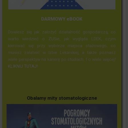
DARMOWY eBOOK
Dowiesz się jak założyć działalność gospodarczą, co
warto wiedzieć o ZUSie, jak wygląda LDEK, czym
kierować się przy wyborze miejsca stażowego, co
musisz załatwić w Izbie Lekarskiej, a także poznasz
wiele perspektyw na karierę po studiach. I o wiele więcej!
KLIKNIJ TUTAJ!
Obalamy mity stomatologiczne