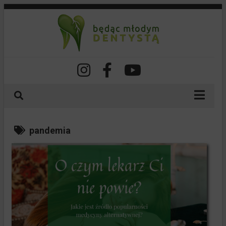
O nas
pandemia
Nasze szkolenia
Spis treści
Dla lekarzy
Dla pacjentów
Dla studentów