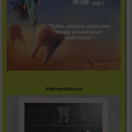
#akcjaedukacja