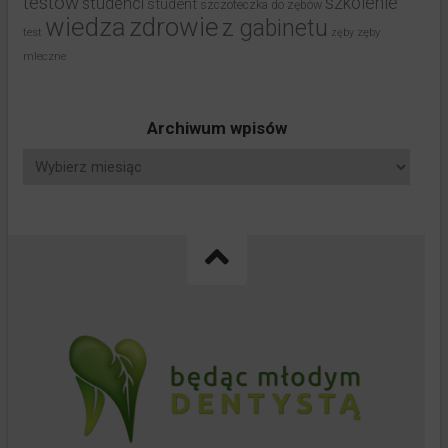
testów
studenci
szkolenie
student
szczoteczka do zębów
wiedza
zdrowie
z gabinetu
test
zęby
zęby
mleczne
Archiwum wpisów