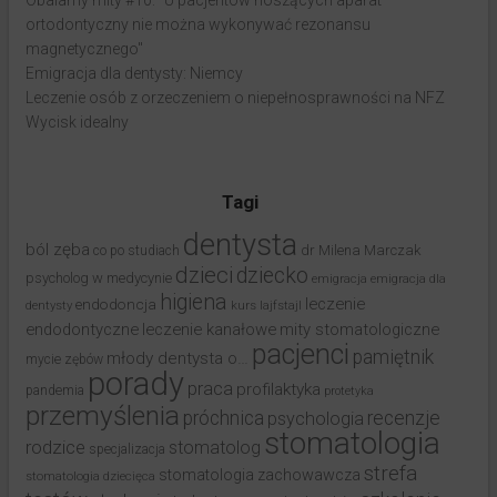
ortodontyczny nie można wykonywać rezonansu
magnetycznego"
Emigracja dla dentysty: Niemcy
Leczenie osób z orzeczeniem o niepełnosprawności na NFZ
Wycisk idealny
Tagi
dentysta
ból zęba
dr Milena Marczak
co po studiach
dzieci
dziecko
psycholog w medycynie
emigracja
emigracja dla
higiena
leczenie
endodoncja
dentysty
kurs
lajfstajl
endodontyczne
leczenie kanałowe
mity stomatologiczne
pacjenci
pamiętnik
młody dentysta o…
mycie zębów
porady
praca
profilaktyka
pandemia
protetyka
przemyślenia
próchnica
recenzje
psychologia
stomatologia
rodzice
stomatolog
specjalizacja
strefa
stomatologia zachowawcza
stomatologia dziecięca