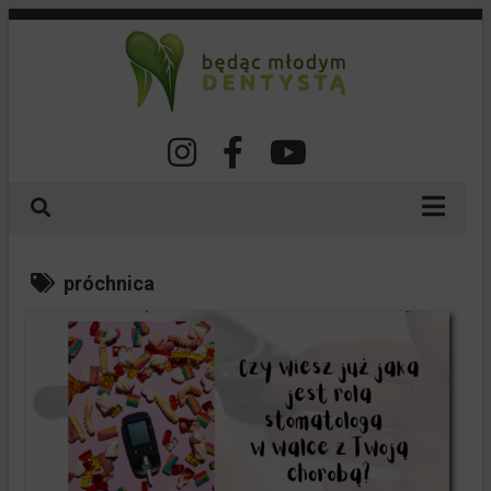
O nas
próchnica
Nasze szkolenia
Spis treści
Dla lekarzy
Dla pacjentów
Dla studentów