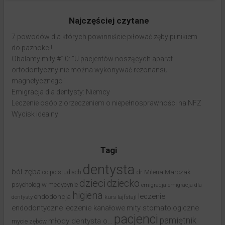
Najczęściej czytane
7 powodów dla których powinniście piłować zęby pilnikiem
do paznokci!
Obalamy mity #10: "U pacjentów noszących aparat
ortodontyczny nie można wykonywać rezonansu
magnetycznego"
Emigracja dla dentysty: Niemcy
Leczenie osób z orzeczeniem o niepełnosprawności na NFZ
Wycisk idealny
Tagi
dentysta
ból zęba
dr Milena Marczak
co po studiach
dzieci
dziecko
psycholog w medycynie
emigracja
emigracja dla
higiena
leczenie
endodoncja
dentysty
kurs
lajfstajl
endodontyczne
leczenie kanałowe
mity stomatologiczne
pacjenci
pamiętnik
młody dentysta o…
mycie zębów