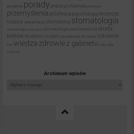
porady
praca
profilaktyka
pandemia
protetyka
przemyślenia
próchnica
recenzje
psychologia
stomatologia
rodzice
stomatolog
specjalizacja
strefa
stomatologia zachowawcza
stomatologia dziecięca
testów
studenci
szkolenie
student
szczoteczka do zębów
wiedza
zdrowie
z gabinetu
test
zęby
zęby
mleczne
Archiwum wpisów