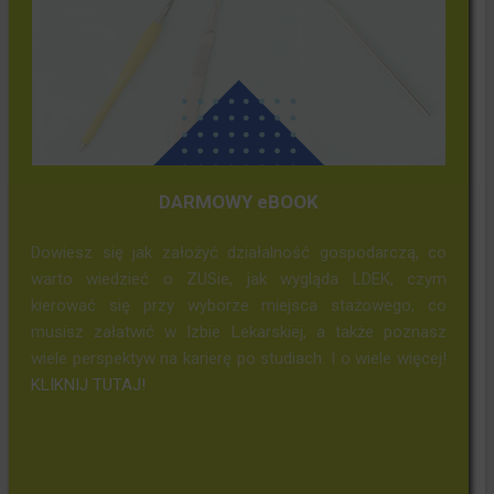
DARMOWY eBOOK
Dowiesz się jak założyć działalność gospodarczą, co
warto wiedzieć o ZUSie, jak wygląda LDEK, czym
kierować się przy wyborze miejsca stażowego, co
musisz załatwić w Izbie Lekarskiej, a także poznasz
wiele perspektyw na karierę po studiach. I o wiele więcej!
KLIKNIJ TUTAJ!