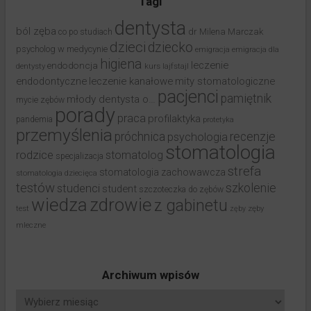
Tagi
dentysta
ból zęba
dr Milena Marczak
co po studiach
dzieci
dziecko
psycholog w medycynie
emigracja
emigracja dla
higiena
leczenie
endodoncja
dentysty
kurs
lajfstajl
endodontyczne
leczenie kanałowe
mity stomatologiczne
pacjenci
pamiętnik
młody dentysta o…
mycie zębów
porady
praca
profilaktyka
pandemia
protetyka
przemyślenia
próchnica
recenzje
psychologia
stomatologia
rodzice
stomatolog
specjalizacja
strefa
stomatologia zachowawcza
stomatologia dziecięca
testów
studenci
szkolenie
student
szczoteczka do zębów
wiedza
zdrowie
z gabinetu
test
zęby
zęby
mleczne
Archiwum wpisów