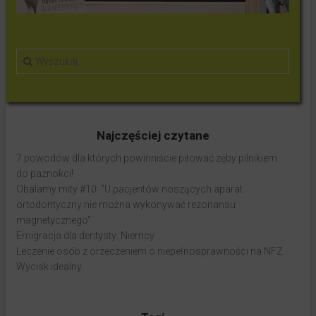
Najczęściej czytane
7 powodów dla których powinniście piłować zęby pilnikiem
do paznokci!
Obalamy mity #10: "U pacjentów noszących aparat
ortodontyczny nie można wykonywać rezonansu
magnetycznego"
Emigracja dla dentysty: Niemcy
Leczenie osób z orzeczeniem o niepełnosprawności na NFZ
Wycisk idealny