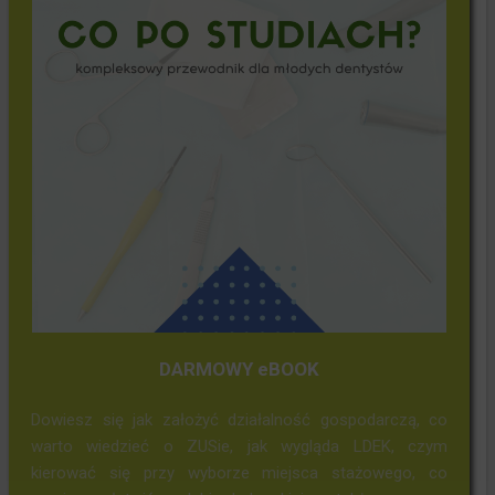
DARMOWY eBOOK
Dowiesz się jak założyć działalność gospodarczą, co
warto wiedzieć o ZUSie, jak wygląda LDEK, czym
kierować się przy wyborze miejsca stażowego, co