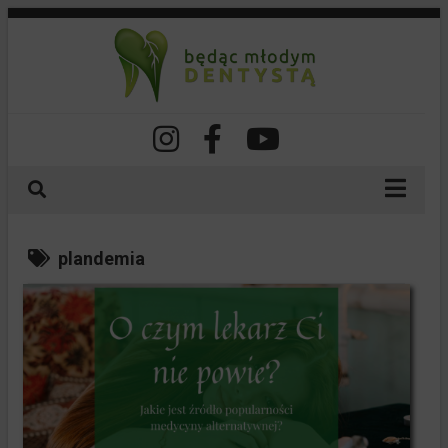
O nas
plandemia
Nasze szkolenia
Spis treści
Dla lekarzy
Dla pacjentów
Dla studentów