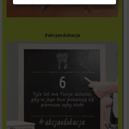
#akcjaedukacja