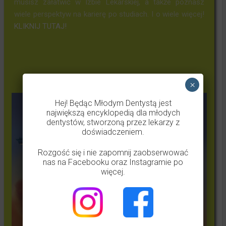
musisz załatwić w Izbie Lekarskiej, a także poznasz
wiele perspektyw na karierę po studiach. I o wiele więcej!
KLIKNIJ TUTAJ!
Obalamy mity stomatologiczne
×
Hej! Będąc Młodym Dentystą jest
największą encyklopedią dla młodych
dentystów, stworzoną przez lekarzy z
doświadczeniem.
Rozgość się i nie zapomnij zaobserwować
nas na Facebooku oraz Instagramie po
więcej.