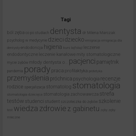
Tagi
dentysta
ból zęba
dr Milena Marczak
co po studiach
dzieci
dziecko
psycholog w medycynie
emigracja
emigracja dla
higiena
leczenie
endodoncja
dentysty
kurs
lajfstajl
endodontyczne
leczenie kanałowe
mity stomatologiczne
pacjenci
pamiętnik
młody dentysta o…
mycie zębów
porady
praca
profilaktyka
pandemia
protetyka
przemyślenia
próchnica
recenzje
psychologia
stomatologia
rodzice
stomatolog
specjalizacja
strefa
stomatologia zachowawcza
stomatologia dziecięca
testów
studenci
szkolenie
student
szczoteczka do zębów
wiedza
zdrowie
z gabinetu
test
zęby
zęby
mleczne