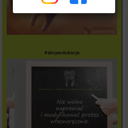
#akcjaedukacja