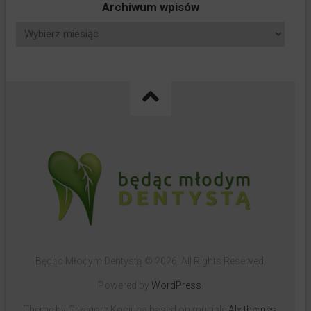
Archiwum wpisów
Będąc Młodym Dentystą © 2026. All Rights Reserved.
Powered by
WordPress
.
Theme by Grzegorz Kociuba based on multiple
Alx themes
.