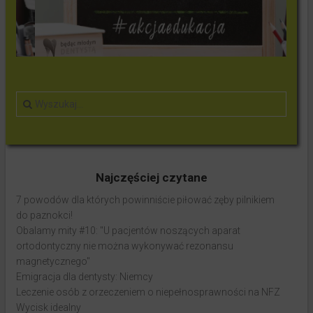
Najczęściej czytane
7 powodów dla których powinniście piłować zęby pilnikiem
do paznokci!
Obalamy mity #10: "U pacjentów noszących aparat
ortodontyczny nie można wykonywać rezonansu
magnetycznego"
Emigracja dla dentysty: Niemcy
Leczenie osób z orzeczeniem o niepełnosprawności na NFZ
Wycisk idealny