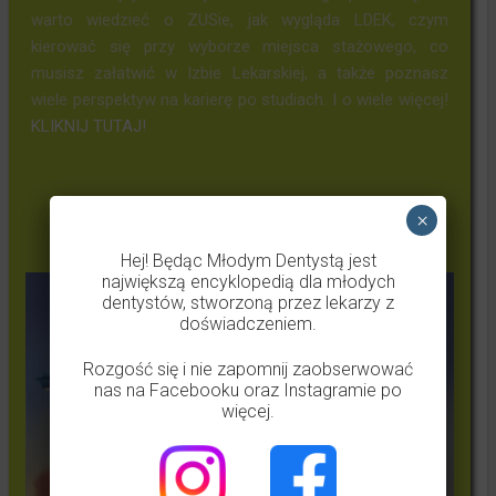
warto wiedzieć o ZUSie, jak wygląda LDEK, czym
kierować się przy wyborze miejsca stażowego, co
musisz załatwić w Izbie Lekarskiej, a także poznasz
wiele perspektyw na karierę po studiach. I o wiele więcej!
KLIKNIJ TUTAJ!
×
Obalamy mity stomatologiczne
Hej! Będąc Młodym Dentystą jest
największą encyklopedią dla młodych
dentystów, stworzoną przez lekarzy z
doświadczeniem.
Rozgość się i nie zapomnij zaobserwować
nas na Facebooku oraz Instagramie po
więcej.