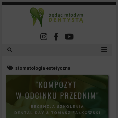
O nas
stomatologia estetyczna
Nasze szkolenia
Spis treści
Dla lekarzy
Dla pacjentów
Dla studentów