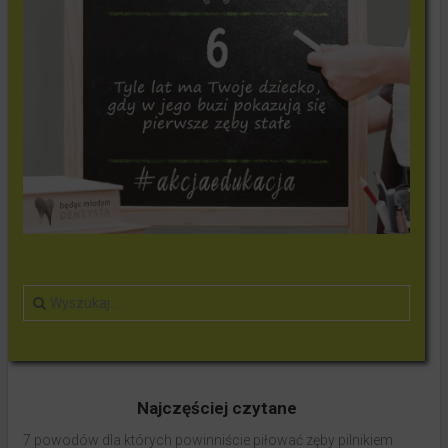
Najczęściej czytane
7 powodów dla których powinniście piłować zęby pilnikiem