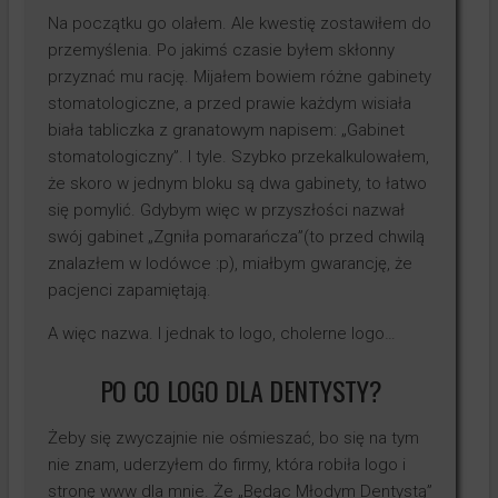
Na początku go olałem. Ale kwestię zostawiłem do
przemyślenia. Po jakimś czasie byłem skłonny
przyznać mu rację. Mijałem bowiem różne gabinety
stomatologiczne, a przed prawie każdym wisiała
biała tabliczka z granatowym napisem: „Gabinet
stomatologiczny”. I tyle. Szybko przekalkulowałem,
że skoro w jednym bloku są dwa gabinety, to łatwo
się pomylić. Gdybym więc w przyszłości nazwał
swój gabinet „Zgniła pomarańcza”(to przed chwilą
znalazłem w lodówce :p), miałbym gwarancję, że
pacjenci zapamiętają.
A więc nazwa. I jednak to logo, cholerne logo…
PO CO LOGO DLA DENTYSTY?
Żeby się zwyczajnie nie ośmieszać, bo się na tym
nie znam, uderzyłem do firmy, która robiła logo i
stronę www dla mnie. Że „Będąc Młodym Dentystą”