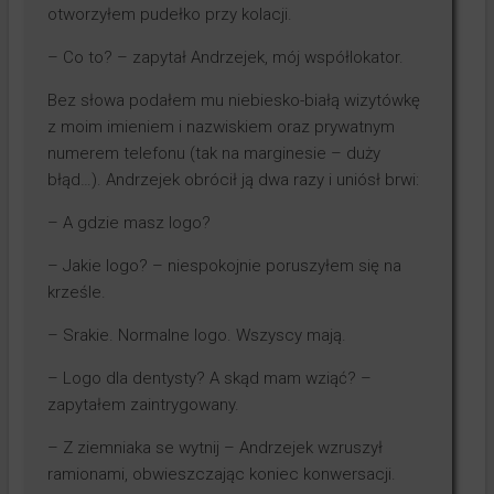
otworzyłem pudełko przy kolacji.
– Co to? – zapytał Andrzejek, mój współlokator.
Bez słowa podałem mu niebiesko-białą wizytówkę
z moim imieniem i nazwiskiem oraz prywatnym
numerem telefonu (tak na marginesie – duży
błąd…). Andrzejek obrócił ją dwa razy i uniósł brwi:
– A gdzie masz logo?
– Jakie logo? – niespokojnie poruszyłem się na
krześle.
– Srakie. Normalne logo. Wszyscy mają.
– Logo dla dentysty? A skąd mam wziąć? –
zapytałem zaintrygowany.
– Z ziemniaka se wytnij – Andrzejek wzruszył
ramionami, obwieszczając koniec konwersacji.