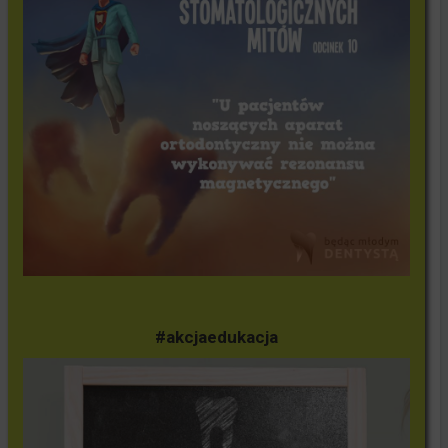
#akcjaedukacja