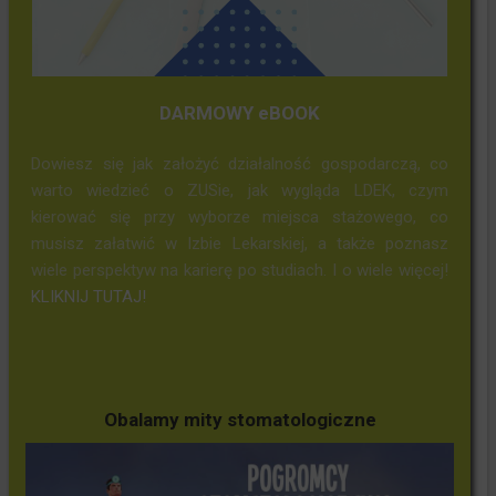
DARMOWY eBOOK
Dowiesz się jak założyć działalność gospodarczą, co
warto wiedzieć o ZUSie, jak wygląda LDEK, czym
kierować się przy wyborze miejsca stażowego, co
musisz załatwić w Izbie Lekarskiej, a także poznasz
wiele perspektyw na karierę po studiach. I o wiele więcej!
KLIKNIJ TUTAJ!
Obalamy mity stomatologiczne