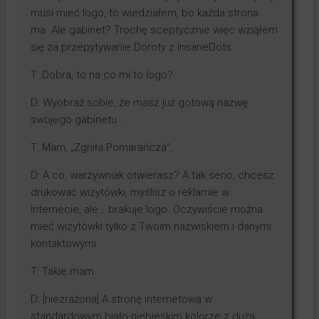
musi mieć logo, to wiedziałem, bo każda strona
ma. Ale gabinet? Trochę sceptycznie więc wziąłem
się za przepytywanie Doroty z InsaneDots.
T: Dobra, to na co mi to logo?
D: Wyobraź sobie, że masz już gotową nazwę
swojego gabinetu…
T: Mam, „Zgniła Pomarańcza”.
D: A co, warzywniak otwierasz? A tak serio, chcesz
drukować wizytówki, myślisz o reklamie w
Internecie, ale… brakuje logo. Oczywiście można
mieć wizytówki tylko z Twoim nazwiskiem i danymi
kontaktowymi.
T: Takie mam.
D: [niezrażona] A stronę internetową w
standardowym biało-niebieskim kolorze z dużą