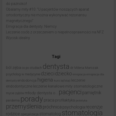
do paznokci!
Obalamy mity #10: "U pacjentów noszących aparat
ortodontyczny nie można wykonywać rezonansu
magnetycznego"
Emigracja dla dentysty: Niemcy
Leczenie osób z orzeczeniem o niepełnosprawności na NFZ
Wycisk idealny
Tagi
dentysta
ból zęba
dr Milena Marczak
co po studiach
dzieci
dziecko
psycholog w medycynie
emigracja
emigracja dla
higiena
leczenie
endodoncja
dentysty
kurs
lajfstajl
endodontyczne
leczenie kanałowe
mity stomatologiczne
pacjenci
pamiętnik
młody dentysta o…
mycie zębów
porady
praca
profilaktyka
pandemia
protetyka
przemyślenia
próchnica
recenzje
psychologia
stomatologia
rodzice
stomatolog
specjalizacja