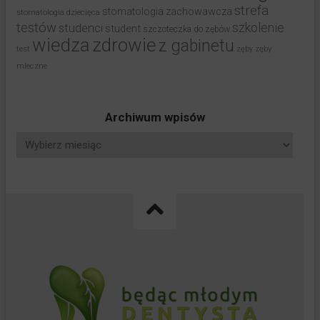
strefa
stomatologia zachowawcza
stomatologia dziecięca
testów
studenci
szkolenie
student
szczoteczka do zębów
wiedza
zdrowie
z gabinetu
test
zęby
zęby
mleczne
Archiwum wpisów