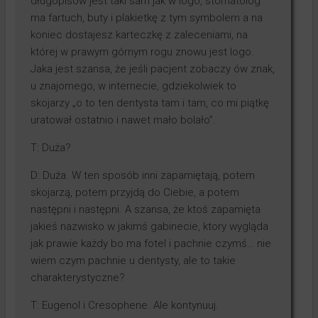
długopisów jest taki sam jak w logo, stomatolog
ma fartuch, buty i plakietkę z tym symbolem a na
koniec dostajesz karteczkę z zaleceniami, na
której w prawym górnym rogu znowu jest logo.
Jaka jest szansa, że jeśli pacjent zobaczy ów znak,
u znajomego, w internecie, gdziekolwiek to
skojarzy „o to ten dentysta tam i tam, co mi piątkę
uratował ostatnio i nawet mało bolało”.
T: Duża?
D: Duża. W ten sposób inni zapamiętają, potem
skojarzą, potem przyjdą do Ciebie, a potem
następni i następni. A szansa, że ktoś zapamięta
jakieś nazwisko w jakimś gabinecie, ktory wygląda
jak prawie każdy bo ma fotel i pachnie czymś… nie
wiem czym pachnie u dentysty, ale to takie
charakterystyczne?
T: Eugenol i Cresophene. Ale kontynuuj.