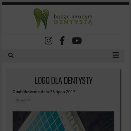
O nas
LOGO DLA DENTYSTY
Nasze szkolenia
Spis treści
Opublikowane dnia 26 lipca 2017
Dla lekarzy
Dla lekarzy
Dla pacjentów
Dla studentów