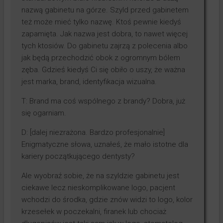
nazwą gabinetu na górze. Szyld przed gabinetem
też może mieć tylko nazwę. Ktoś pewnie kiedyś
zapamięta. Jak nazwa jest dobra, to nawet więcej
tych ktosiów. Do gabinetu zajrzą z polecenia albo
jak będą przechodzić obok z ogromnym bólem
zęba. Gdzieś kiedyś Ci się obiło o uszy, że ważna
jest marka, brand, identyfikacja wizualna.
T: Brand ma coś wspólnego z brandy? Dobra, już
się ogarniam.
D: [dalej niezrażona. Bardzo profesjonalnie]
Enigmatyczne słowa, uznałeś, że mało istotne dla
kariery początkującego dentysty?
Ale wyobraź sobie, że na szyldzie gabinetu jest
ciekawe lecz nieskomplikowane logo, pacjent
wchodzi do środka, gdzie znów widzi to logo, kolor
krzesełek w poczekalni, firanek lub chociaż