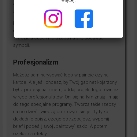
więcej.
dwa kroje czcionek lub dwie grubości tego
samego kroju. Będzie ciekawiej.
Na pewno kojarzysz też logo, gdzie jest tylko
nazwa lub skrót, same litery. Dobra gra czcionką
też działa cuda i nie trzeba na siłę dodawać
symboli.
Profesjonalizm
Możesz sam narysować logo w paincie czy na
kartce. Ale jeśli chcesz, by Twój gabinet kojarzony
był z profesjonalizmem, oddaj projekt logo również
w ręce profesjonalistów. Oni się na tym znają i mają
do tego specjalne programy. Tworzą takie rzeczy
na co dzień i wiedzą co z czym sie je. Ty tylko
dokładnie opisz, czego potrzebujesz, wypełnij
brief i podeślij swój „paintowy” szkic. A potem
czekaj na efekty.