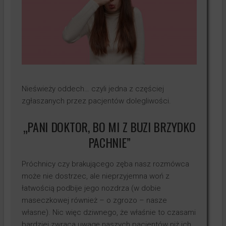
Testy produktów
Księgowość
Kontakt
Nieświeży oddech… czyli jedna z częściej
zgłaszanych przez pacjentów dolegliwości.
„PANI DOKTOR, BO MI Z BUZI BRZYDKO
PACHNIE”
Próchnicy czy brakującego zęba nasz rozmówca
może nie dostrzec, ale nieprzyjemna woń z
łatwością podbije jego nozdrza (w dobie
maseczkowej również – o zgrozo – nasze
własne). Nic więc dziwnego, że właśnie to czasami
bardziej zwraca uwagę naszych pacjentów niż ich