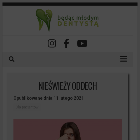
O nas
NIEŚWIEŻY ODDECH
Nasze szkolenia
Spis treści
Opublikowane dnia 11 lutego 2021
Dla lekarzy
Dla pacjentów
Dla pacjentów
Dla studentów