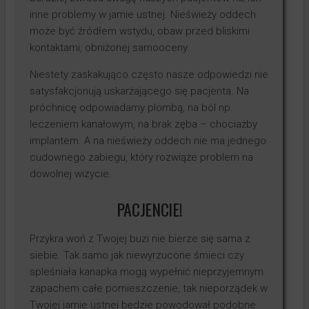
inne problemy w jamie ustnej. Nieświeży oddech
może być źródłem wstydu, obaw przed bliskimi
kontaktami, obniżonej samooceny.
Niestety zaskakująco często nasze odpowiedzi nie
satysfakcjonują uskarżającego się pacjenta. Na
próchnicę odpowiadamy plombą, na ból np.
leczeniem kanałowym, na brak zęba – chociażby
implantem. A na nieświeży oddech nie ma jednego
cudownego zabiegu, który rozwiąże problem na
dowolnej wizycie.
PACJENCIE!
Przykra woń z Twojej buzi nie bierze się sama z
siebie. Tak samo jak niewyrzucone śmieci czy
spleśniała kanapka mogą wypełnić nieprzyjemnym
zapachem całe pomieszczenie, tak nieporządek w
Twojej jamie ustnej będzie powodował podobne