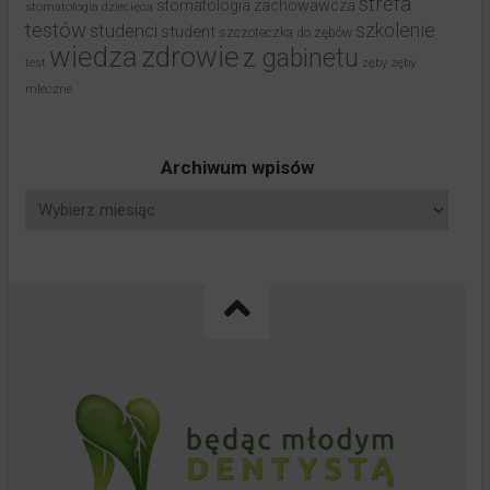
strefa
stomatologia zachowawcza
stomatologia dziecięca
testów
studenci
szkolenie
student
szczoteczka do zębów
wiedza
zdrowie
z gabinetu
test
zęby
zęby
mleczne
Archiwum wpisów