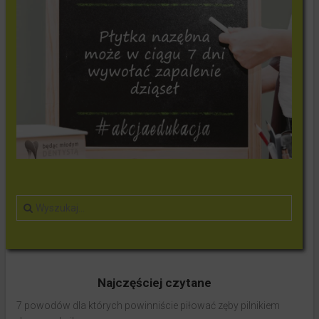
Najczęściej czytane
7 powodów dla których powinniście piłować zęby pilnikiem