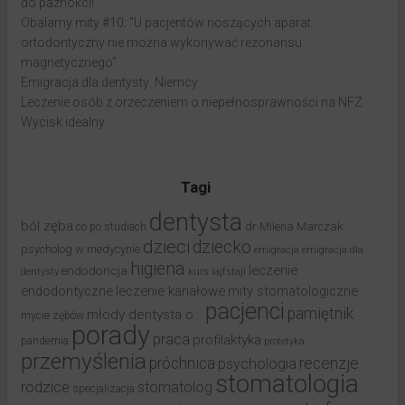
do paznokci!
Obalamy mity #10: "U pacjentów noszących aparat
ortodontyczny nie można wykonywać rezonansu
magnetycznego"
Emigracja dla dentysty: Niemcy
Leczenie osób z orzeczeniem o niepełnosprawności na NFZ
Wycisk idealny
Tagi
dentysta
ból zęba
dr Milena Marczak
co po studiach
dzieci
dziecko
psycholog w medycynie
emigracja
emigracja dla
higiena
leczenie
endodoncja
dentysty
kurs
lajfstajl
endodontyczne
leczenie kanałowe
mity stomatologiczne
pacjenci
pamiętnik
młody dentysta o…
mycie zębów
porady
praca
profilaktyka
pandemia
protetyka
przemyślenia
próchnica
recenzje
psychologia
stomatologia
rodzice
stomatolog
specjalizacja