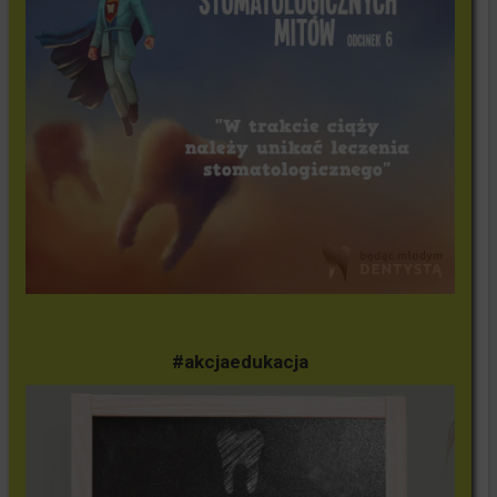
#akcjaedukacja