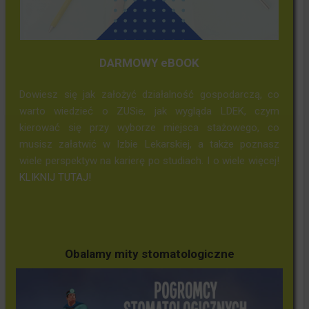
DARMOWY eBOOK
Dowiesz się jak założyć działalność gospodarczą, co
warto wiedzieć o ZUSie, jak wygląda LDEK, czym
kierować się przy wyborze miejsca stażowego, co
musisz załatwić w Izbie Lekarskiej, a także poznasz
wiele perspektyw na karierę po studiach. I o wiele więcej!
KLIKNIJ TUTAJ!
Obalamy mity stomatologiczne