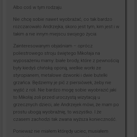
Albo coś w tym rodzaju.
Nie chcę sobie nawet wyobrażać, co tak bardzo
rozczarowało Andrzejka, skoro jest tym, kim jest i w
takim a nie innym miejscu swojego życia.
Zainteresowanym objaśniam – oprócz
poliestrowego stroju świętego Mikołaja na
wyposażeniu mamy: białe brody, które z pewnością
były kiedyś chińską oponą, wielkie worki ze
styropianem, metalowe dzwonki i dwie butelki
grzańca. Będziemy je pić z piersiówek, żeby nie
wyjść z roli. Nie bardzo mogę sobie wyobrazić jaki
to Mikołaj zoli przed uroczystą wizytacją u
grzecznych dzieci, ale Andrzejek mówi, że mam po
prostu ubogą wyobraźnię, to wszystko. I że
czasem zachodzi tak zwana wyższa konieczność.
Ponieważ nie miałem którędy uciec, musiałem