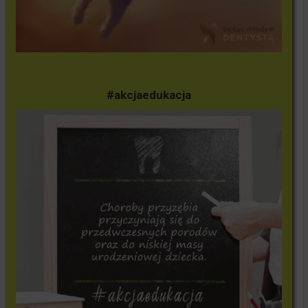
#akcjaedukacja