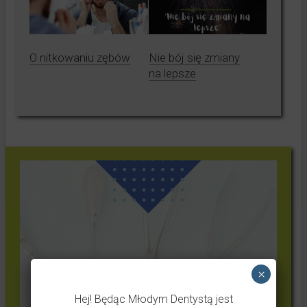
O nitkowaniu zębów
Nie bój się zmiany
na lepsze
×
Hej! Będąc Młodym Dentystą jest