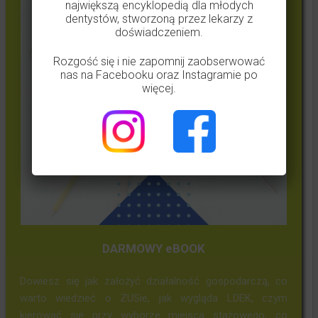
największą encyklopedią dla młodych
dentystów, stworzoną przez lekarzy z
doświadczeniem.
Rozgość się i nie zapomnij zaobserwować
nas na Facebooku oraz Instagramie po
więcej.
DARMOWY eBOOK
Dowiesz się jak założyć działalność gospodarczą, co
warto wiedzieć o ZUSie, jak wygląda LDEK, czym
kierować się przy wyborze miejsca stażowego, co