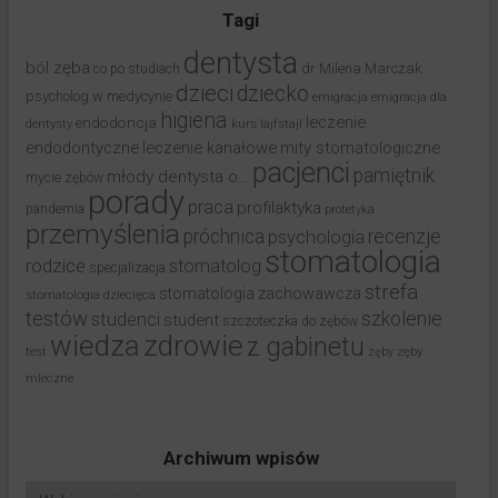
Tagi
dentysta
ból zęba
dr Milena Marczak
co po studiach
dzieci
dziecko
psycholog w medycynie
emigracja
emigracja dla
higiena
leczenie
endodoncja
dentysty
kurs
lajfstajl
endodontyczne
leczenie kanałowe
mity stomatologiczne
pacjenci
pamiętnik
młody dentysta o…
mycie zębów
porady
praca
profilaktyka
pandemia
protetyka
przemyślenia
próchnica
recenzje
psychologia
stomatologia
rodzice
stomatolog
specjalizacja
strefa
stomatologia zachowawcza
stomatologia dziecięca
testów
studenci
szkolenie
student
szczoteczka do zębów
wiedza
zdrowie
z gabinetu
test
zęby
zęby
mleczne
Archiwum wpisów