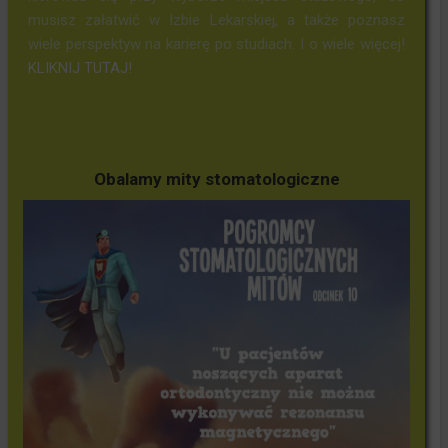
musisz załatwić w Izbie Lekarskiej, a także poznasz
wiele perspektyw na karierę po studiach. I o wiele więcej!
KLIKNIJ TUTAJ!
Obalamy mity stomatologiczne