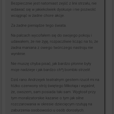
Bezpiecznie jest natomiast zejść z linii strzału, nie
wdawać się w jakiekolwiek dyskusje i nie pozwolić
wciągnąć w żadne chore akcje.
Za żadne pieniądze tego świata.
Na palcach wycofałem się do swojego pokoju i
udawałem, że nie żyję, rozpaczliwie licząc na to, że
żadna maniana z owego twórczego nastroju nie
wyniknie.
Nie muszę chyba pisać, jak bardzo płonne były
moje nadzieje i jak bardzo ch*j bombki strzelił.
Dziś rano Andrzejek teatralnym gestem rzucił mi na
łóżko czerwony strój świętego Mikołaja i wyjaśnił,
że, owszem, sam posiada taki sam. Wygłosił przy
tym moralizatorskie kazanie o tym jak silne
rozczarowania w okresie dziecięcym rzutują na
zaburzenia osobowości u osób dorosłych.